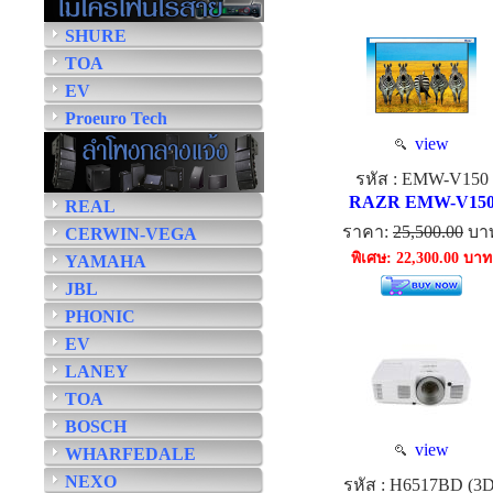
SHURE
TOA
EV
Proeuro Tech
view
รหัส : EMW-V150
RAZR EMW-V15
REAL
ราคา:
25,500.00
บา
CERWIN-VEGA
พิเศษ: 22,300.00 บาท
YAMAHA
JBL
PHONIC
EV
LANEY
TOA
BOSCH
view
WHARFEDALE
NEXO
รหัส : H6517BD (3D