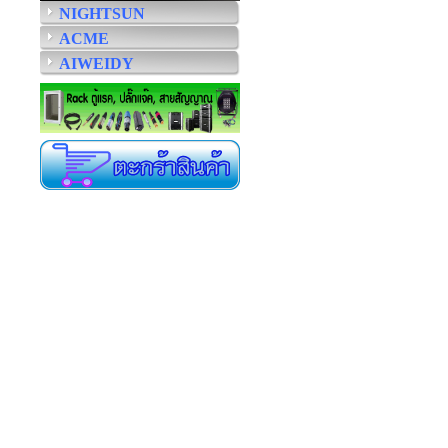
NIGHTSUN
ACME
AIWEIDY