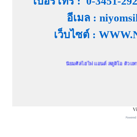
เบอร์โทร : 0-3451-29
อีเมล : niyoms
เว็บไซต์ : WW
นิยมศิลไฮไฟ แอนด์ สตูดิโอ ตัวแทนจำหน่ายเ
Vi