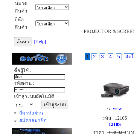
หมวด
สินค้า
ยี่ห้อ
สินค้า
PROJECTOR & SCREE
[Help]
1
2
3
4
5
ถัด
ชื่อผู้ใช้ :
รหัสผ่าน :
เข้าสู่ระบบอัตโนมัติ :
view
ลืมรหัสผ่าน
รหัส : 1210S
สมัครสมาชิก
1210S
ราคา:
10,900.00
บา