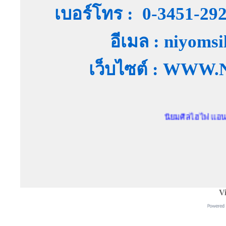
เบอร์โทร : 0-3451-29
อีเมล : niyoms
เว็บไซต์ : WW
นิยมศิลไฮไฟ แอนด์ สตูดิโ
Vi