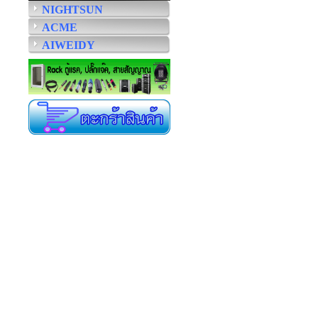
NIGHTSUN
ACME
AIWEIDY