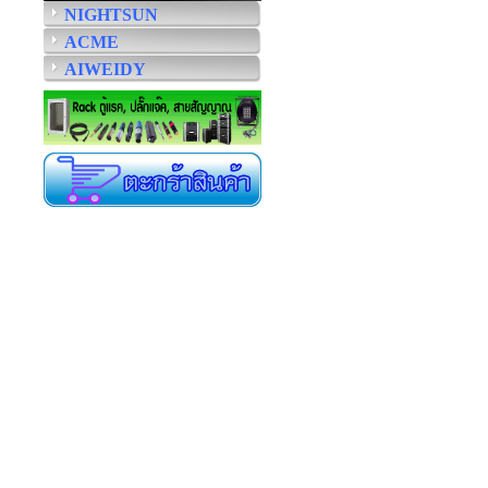
NIGHTSUN
ACME
AIWEIDY