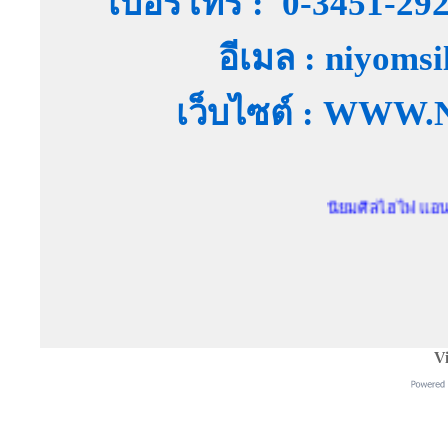
เบอร์โทร : 0-3451-29
อีเมล : niyoms
เว็บไซต์ : WW
นิยมศิลไฮไฟ แอนด์ สตูดิโ
Vi