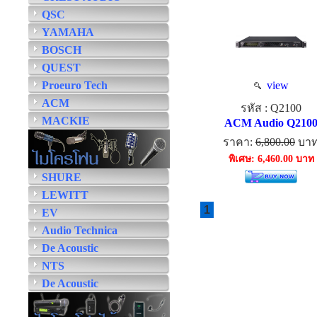
QSC
YAMAHA
BOSCH
QUEST
Proeuro Tech
view
ACM
รหัส : Q2100
MACKIE
ACM Audio Q210
ราคา:
6,800.00
บา
พิเศษ: 6,460.00 บาท
SHURE
LEWITT
1
EV
Audio Technica
De Acoustic
NTS
De Acoustic