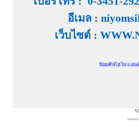
เบอร์โทร : 0-3451-29
อีเมล : niyoms
เว็บไซต์ : WW
นิยมศิลไฮไฟ แอนด์ สตูดิโอ
Vi