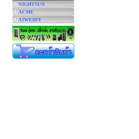
NIGHTSUN
ACME
AIWEIDY