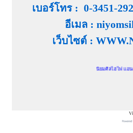
เบอร์โทร : 0-3451-29
อีเมล : niyoms
เว็บไซต์ : WW
นิยมศิลไฮไฟ แอนด์ สตูดิโ
Vi