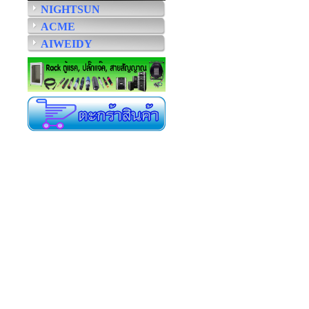
NIGHTSUN
ACME
AIWEIDY