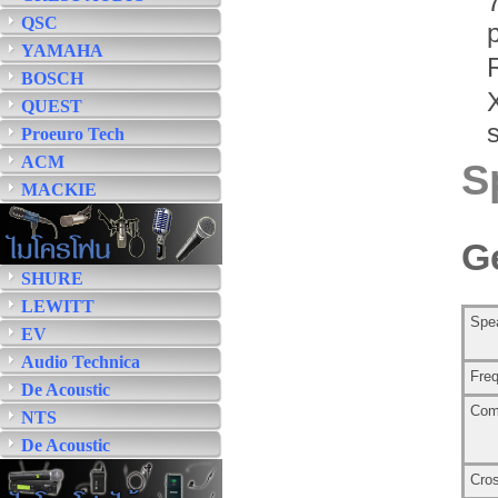
QSC
YAMAHA
BOSCH
QUEST
Proeuro Tech
ACM
S
MACKIE
Ge
SHURE
LEWITT
Spe
EV
Audio Technica
Freq
De Acoustic
Com
NTS
De Acoustic
Cro