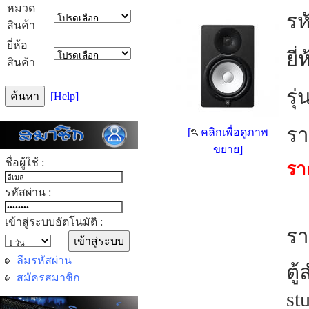
หมวด
รห
สินค้า
ยี่ห้อ
ยี่
สินค้า
รุ่
[Help]
รา
[
คลิกเพื่อดูภาพ
ขยาย]
ชื่อผู้ใช้ :
รา
รหัสผ่าน :
เข้าสู่ระบบอัตโนมัติ :
รา
ลืมรหัสผ่าน
ตู
สมัครสมาชิก
st