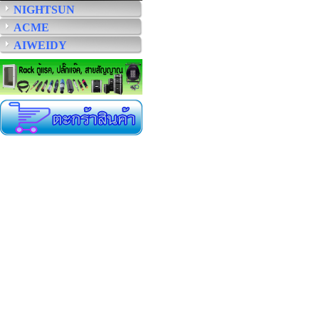
NIGHTSUN
ACME
AIWEIDY