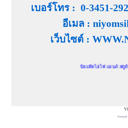
เบอร์โทร : 0-3451-29
อีเมล : niyoms
เว็บไซต์ : WW
นิยมศิลไฮไฟ แอนด์ สตูดิโอ ตัวแท
Vi