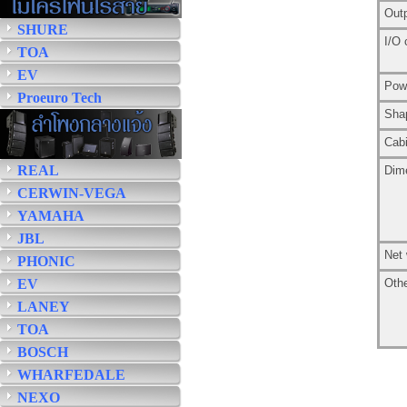
Out
SHURE
I/O 
TOA
EV
Pow
Proeuro Tech
Sha
Cabi
REAL
Dim
CERWIN-VEGA
YAMAHA
JBL
Net 
PHONIC
EV
Oth
LANEY
TOA
BOSCH
WHARFEDALE
NEXO