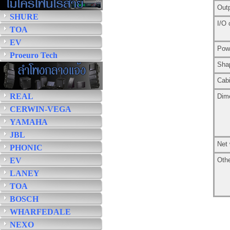
Out
SHURE
I/O 
TOA
EV
Pow
Proeuro Tech
Sha
Cabi
REAL
Dim
CERWIN-VEGA
YAMAHA
JBL
Net 
PHONIC
EV
Oth
LANEY
TOA
BOSCH
WHARFEDALE
NEXO