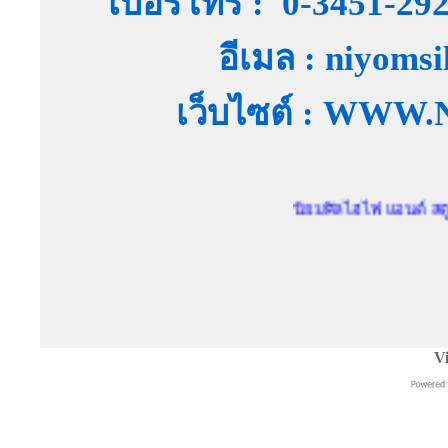
เบอร์โทร : 0-3451-29
อีเมล : niyoms
เว็บไซต์ : WW
นิยมศิลไฮไฟ แอนด์ สตูดิโอ ตัว
Vi