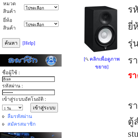
หมวด
รห
สินค้า
ยี่ห้อ
ยี่
สินค้า
รุ่
[Help]
รา
[
คลิกเพื่อดูภาพ
ขยาย]
ชื่อผู้ใช้ :
รา
รหัสผ่าน :
เข้าสู่ระบบอัตโนมัติ :
รา
ลืมรหัสผ่าน
ตู
สมัครสมาชิก
st