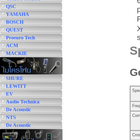
QSC
YAMAHA
BOSCH
QUEST
Proeuro Tech
ACM
S
MACKIE
Ge
SHURE
LEWITT
Spe
EV
Audio Technica
Freq
De Acoustic
Com
NTS
De Acoustic
Cro