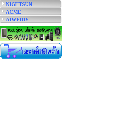
NIGHTSUN
ACME
AIWEIDY