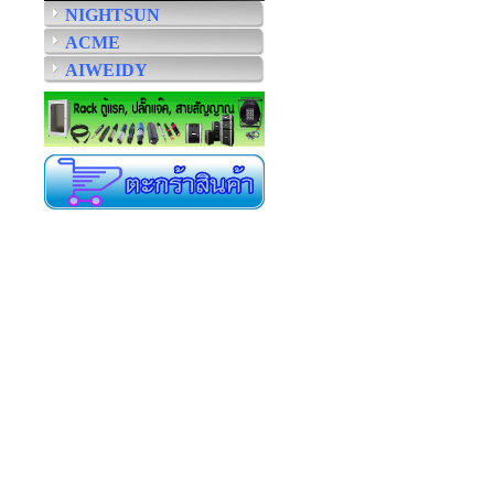
NIGHTSUN
ACME
AIWEIDY