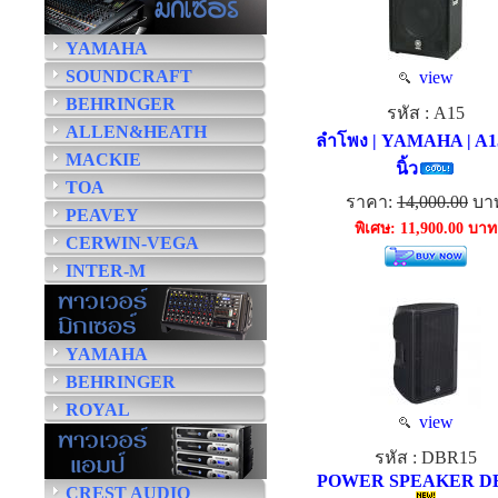
YAMAHA
SOUNDCRAFT
view
BEHRINGER
รหัส : A15
ALLEN&HEATH
ลำโพง | YAMAHA | A15
MACKIE
นิ้ว
TOA
ราคา:
14,000.00
บา
PEAVEY
พิเศษ: 11,900.00 บาท
CERWIN-VEGA
INTER-M
YAMAHA
BEHRINGER
ROYAL
view
รหัส : DBR15
POWER SPEAKER D
CREST AUDIO