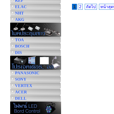
KEF
ELAC
1
2
ถัดไป
หน้าสุด
NHT
AKG
TOA
BOSCH
DIS
PANASONIC
SONY
VERTEX
ACER
DELL