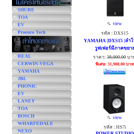
SHURE
TOA
view
EV
Proeuro Tech
รหัส : DXS15
YAMAHA |DXS15 |ลำโ
วูฟเฟอร์มีภาคขยา
REAL
ราคา:
38,000.00
บา
CERWIN-VEGA
พิเศษ: 31,900.00 บาท
YAMAHA
JBL
PHONIC
EV
LANEY
TOA
BOSCH
view
WHARFEDALE
รหัส : HS7i
NEXO
POWER STUDIO