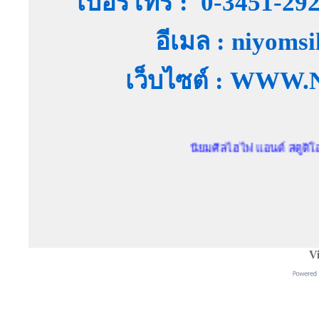
เบอร์โทร : 0-3451-29
อีเมล : niyoms
เว็บไซต์ : WW
นิยมศิลไฮไฟ แอนด์ สตูดิโอ ตัวแทนจ
Vi